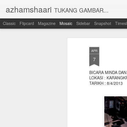
azhamshaari
TUKANG GAMBAR...
Classic
Flipcard
Magazine
Mosaic
Sidebar
Snapshot
Timesl
APR
7
BICARA MINDA DAN
LOKASI : KARANGK
TARIKH : 8/4/2013